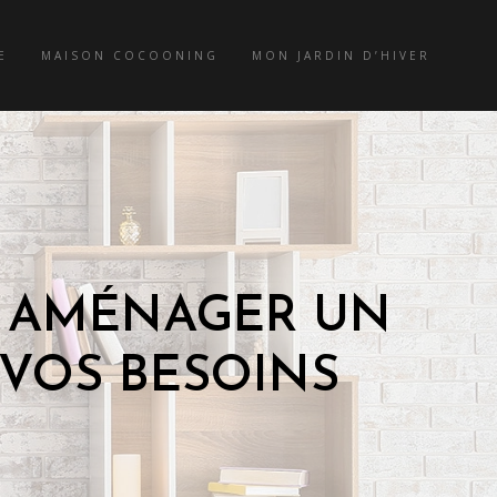
E
MAISON COCOONING
MON JARDIN D’HIVER
À AMÉNAGER UN
 VOS BESOINS