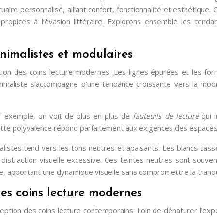
ctuaire personnalisé, alliant confort, fonctionnalité et esthétiq
ropices à l’évasion littéraire. Explorons ensemble les tenda
nimalistes et modulaires
ption des coins lecture modernes. Les lignes épurées et les 
nimaliste s’accompagne d’une tendance croissante vers la modu
ar exemple, on voit de plus en plus de
fauteuils de lecture
qui 
ette polyvalence répond parfaitement aux exigences des espaces
listes tend vers les tons neutres et apaisants. Les blancs cassé
s distraction visuelle excessive. Ces teintes neutres sont souv
 apportant une dynamique visuelle sans compromettre la tranquil
les coins lecture modernes
ption des coins lecture contemporains. Loin de dénaturer l’expérie