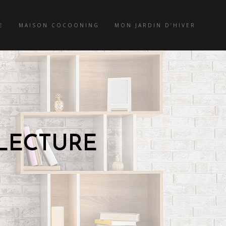
E
MAISON COCOONING
MON JARDIN D’HIVER
LECTURE