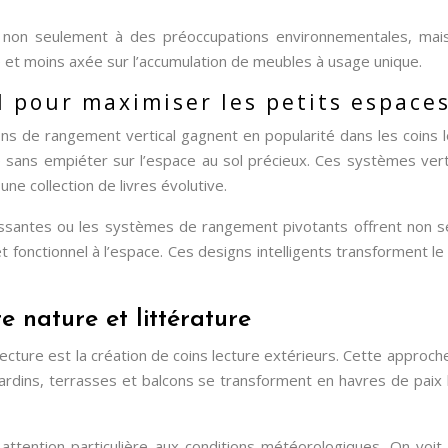
d non seulement à des préoccupations environnementales, mai
e et moins axée sur l’accumulation de meubles à usage unique.
l pour maximiser les petits espace
ons de rangement vertical gagnent en popularité dans les coins l
sans empiéter sur l’espace au sol précieux. Ces systèmes vert
une collection de livres évolutive.
issantes ou les systèmes de rangement pivotants offrent non se
fonctionnel à l’espace. Ces designs intelligents transforment le
re nature et littérature
e est la création de coins lecture extérieurs. Cette approche fu
ardins, terrasses et balcons se transforment en havres de paix l
tention particulière aux conditions météorologiques. On voit 